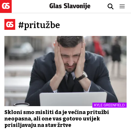
#pritužbe
KYLE GREENFIELD
Skloni smo misliti da je većina pritužbi
neopasna, ali one vas gotovo uvijek
prisiljavaju na stav žrtve