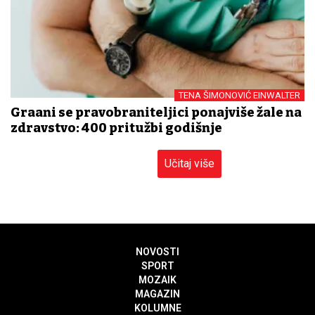
TENA ŠIMONOVIĆ EINWALTER
Građani se pravobraniteljici ponajviše žale na
zdravstvo: 400 pritužbi godišnje
Učitaj više
NOVOSTI
SPORT
MOZAIK
MAGAZIN
KOLUMNE