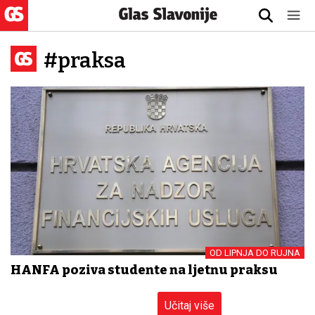
#praksa
OD LIPNJA DO RUJNA
HANFA poziva studente na ljetnu praksu
Učitaj više