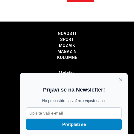
NOVOSTI
SPORT
MOZAIK
MAGAZIN
KOLUMNE
Marketing
×
Politika privatnosti
Politika kolačića
Prijavi se na Newsletter!
Impressum
Pravila prenošenja sadržaja
Ne propustite najvažnije vijesti dana.
Pravila komentiranja
Agroglas
Pretplati se