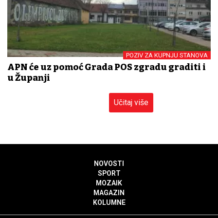
POZIV ZA KUPNJU STANOVA
APN će uz pomoć Grada POS zgradu graditi i
u Županji
Učitaj više
NOVOSTI
SPORT
MOZAIK
MAGAZIN
KOLUMNE