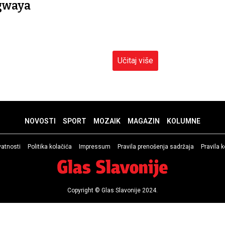
gwaya
Učitaj više
NOVOSTI
SPORT
MOZAIK
MAGAZIN
KOLUMNE
ivatnosti
Politika kolačića
Impressum
Pravila prenošenja sadržaja
Pravila 
Copyright © Glas Slavonije 2024.