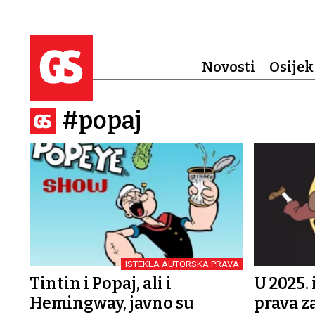
Novosti
Osijek
#popaj
ISTEKLA AUTORSKA PRAVA
Tintin i Popaj, ali i
U 2025.
Hemingway, javno su
prava za