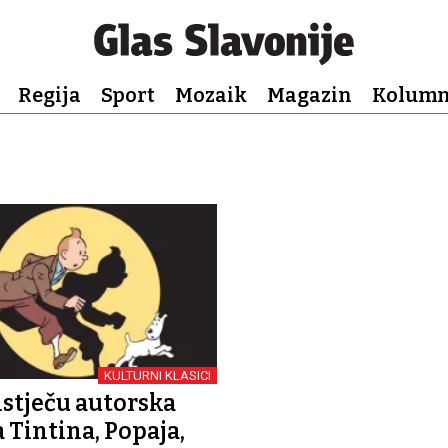
Regija
Sport
Mozaik
Magazin
Kolum
KULTURNI KLASICI
 istječu autorska
 Tintina, Popaja,