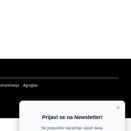
komentiranja
Agroglas
×
Prijavi se na Newsletter!
Ne propustite najvažnije vijesti dana.