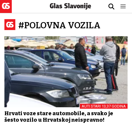
#POLOVNA VOZILA
AUTI STARI 13,37 GODINA
Hrvati voze stare automobile, a svako je
šesto vozilo u Hrvatskoj neispravno!