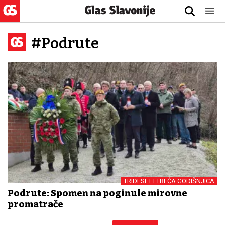
#Podrute
TRIDESET I TREĆA GODIŠNJICA
Podrute: Spomen na poginule mirovne
promatrače