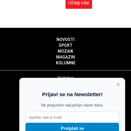
Učitaj više
NOVOSTI
SPORT
MOZAIK
MAGAZIN
KOLUMNE
Marketing
×
Politika privatnosti
Politika kolačića
Prijavi se na Newsletter!
Impressum
Pravila prenošenja sadržaja
Ne propustite najvažnije vijesti dana.
Pravila komentiranja
Agroglas
Pretplati se