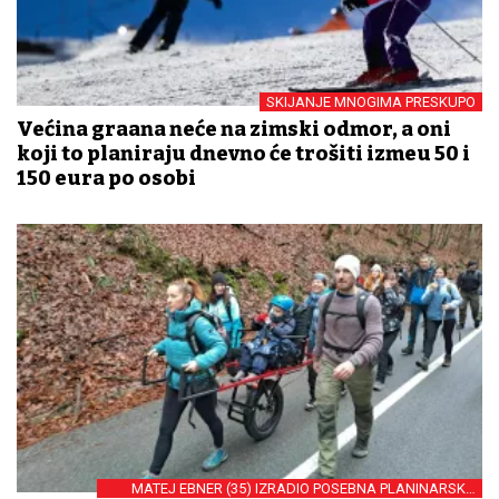
SKIJANJE MNOGIMA PRESKUPO
Većina građana neće na zimski odmor, a oni
koji to planiraju dnevno će trošiti između 50 i
150 eura po osobi
MATEJ EBNER (35) IZRADIO POSEBNA PLANINARSKA