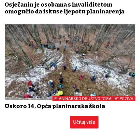
KOLICA
Osječanin je osobama s invaliditetom
omogućio da iskuse ljepotu planinarenja
PLANINARSKO DRUŠTVO “CIBALIA” POZIVA
Uskoro 14. Opća planinarska škola
Učitaj više