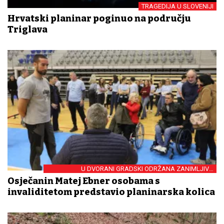
TRAGEDIJA U SLOVENIJI
Hrvatski planinar poginuo na području
Triglava
U DVORANI GRADSKI ODRŽANA ZANIMLJIVA
PREZENTACIJA
Osječanin Matej Ebner osobama s
invaliditetom predstavio planinarska kolica