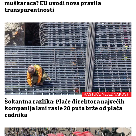
muškaraca? EU uvodi nova pravila
transparentnosti
RASTUĆE NEJEDNAKOSTI
Šokantna razlika: Plaće direktora najvećih
kompanija lani rasle 20 puta brže od plaća
radnika