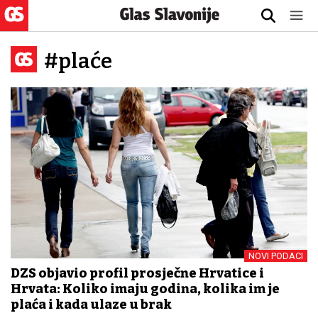
#plaće
NOVI PODACI
DZS objavio profil prosječne Hrvatice i
Hrvata: Koliko imaju godina, kolika im je
plaća i kada ulaze u brak