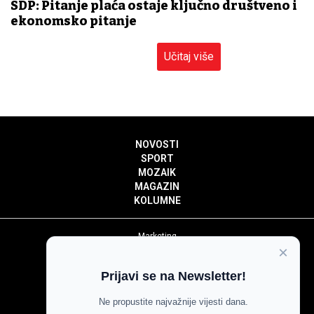
SDP: Pitanje plaća ostaje ključno društveno i
ekonomsko pitanje
Učitaj više
NOVOSTI
SPORT
MOZAIK
MAGAZIN
KOLUMNE
Marketing
×
Politika privatnosti
Politika kolačića
Prijavi se na Newsletter!
Impressum
Pravila prenošenja sadržaja
Ne propustite najvažnije vijesti dana.
Pravila komentiranja