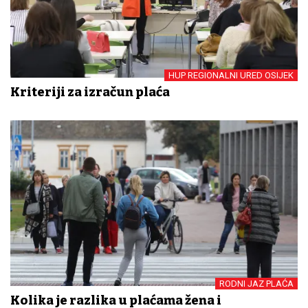
HUP REGIONALNI URED OSIJEK
Kriteriji za izračun plaća
RODNI JAZ PLAĆA
Kolika je razlika u plaćama žena i