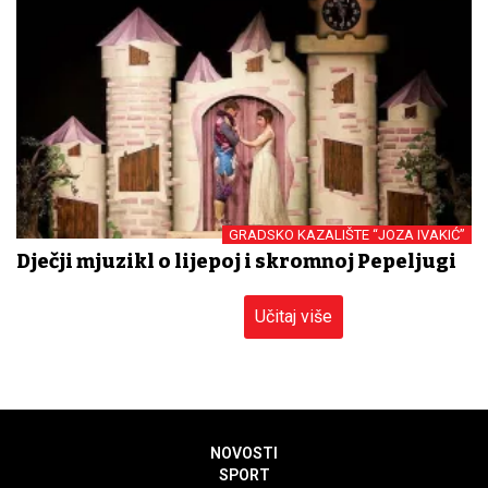
GRADSKO KAZALIŠTE “JOZA IVAKIĆ”
Dječji mjuzikl o lijepoj i skromnoj Pepeljugi
Učitaj više
NOVOSTI
SPORT