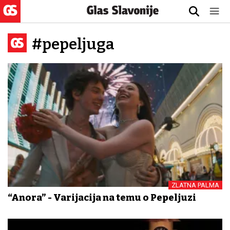
#pepeljuga
ZLATNA PALMA
“Anora” - Varijacija na temu o Pepeljuzi