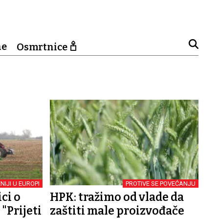
ne
Osmrtnice
IJI U EUROPI
PROTIVE SE POVEĆANJU
ci o
HPK: tražimo od vlade da
"Prijeti
zaštiti male proizvođače