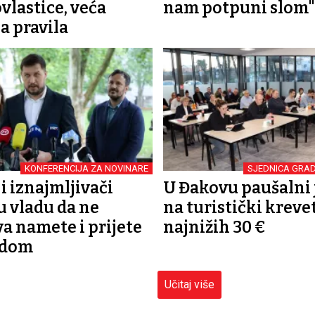
vlastice, veća
nam potpuni slom"
 pravila
KONFERENCIJA ZA NOVINARE
SJEDNICA GRA
i iznajmljivači
U Đakovu paušalni 
u vladu da ne
na turistički kreve
a namete i prijete
najnižih 30 €
edom
Učitaj više