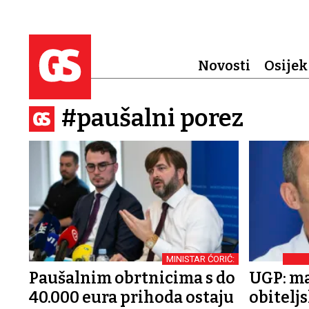
Novosti
Osijek
#paušalni porez
MINISTAR ĆORIĆ:
Paušalnim obrtnicima s do
UGP: ma
40.000 eura prihoda ostaju
obiteljs