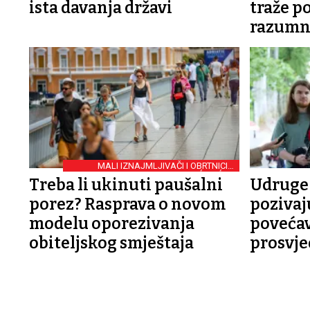
ista davanja državi
traže po
razumna
MALI IZNAJMLJIVAČI I OBRTNICI S
ĆORIĆEM
Treba li ukinuti paušalni
Udruge 
porez? Rasprava o novom
pozivaj
modelu oporezivanja
povećav
obiteljskog smještaja
prosvj