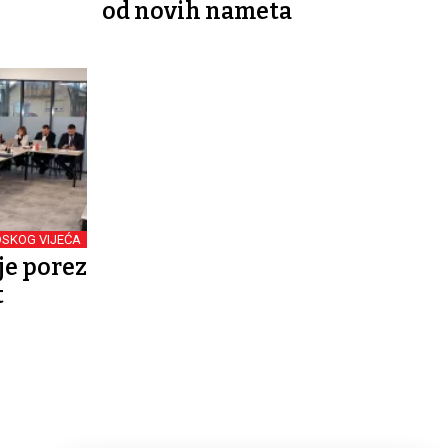
od novih nameta
DSKOG VIJEĆA
je porez
t