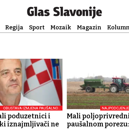
Regija
Sport
Mozaik
Magazin
Kolum
OBUSTAVA IZMJENA PAUŠALNOG
NAJPODCJENJEN
POREZA
li poduzetnici i
Mali poljoprivredni
ki iznajmljivači ne
paušalnom porezu: 