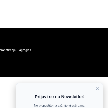
komentiranja
Agroglas
×
Prijavi se na Newsletter!
Ne propustite najvažnije vijesti dana.