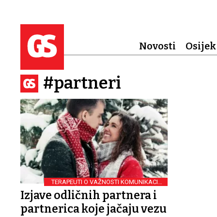
Novosti
Osijek
#partneri
TERAPEUTI O VAŽNOSTI KOMUNIKACIJE
MEĐU ZALJUBLJENIM STRANAMA
Izjave odličnih partnera i
partnerica koje jačaju vezu