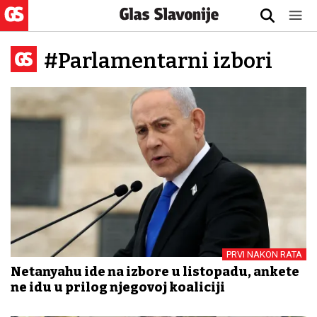
#Parlamentarni izbori
PRVI NAKON RATA
Netanyahu ide na izbore u listopadu, ankete
ne idu u prilog njegovoj koaliciji