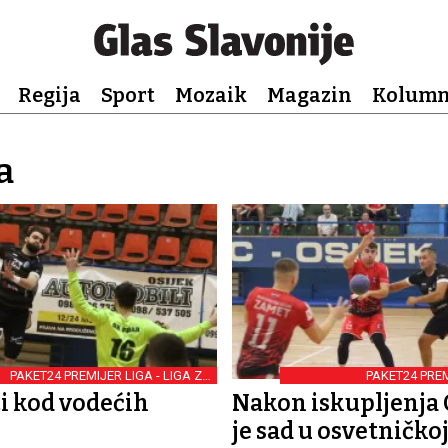
Regija
Sport
Mozaik
Magazin
Kolum
a
PAKET24 PREMIJER LIGA - LIGA ZA
PAKET24 PREM
OSTANAK
i kod vodećih
Nakon iskupljenja 
je sad u osvetničkoj