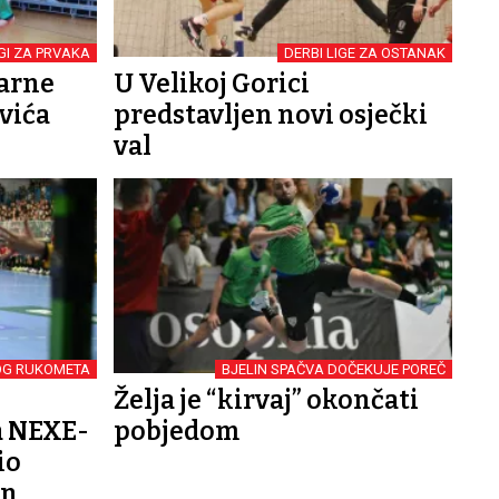
GI ZA PRVAKA
DERBI LIGE ZA OSTANAK
darne
U Velikoj Gorici
ovića
predstavljen novi osječki
val
OG RUKOMETA
BJELIN SPAČVA DOČEKUJE POREČ
Želja je “kirvaj” okončati
a NEXE-
pobjedom
io
an