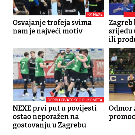
RK NEXE
Osvajanje trofeja svima
Zagreb 
nam je najveći motiv
srijedu
ili prod
DERBI HRVATSKOG RUKOMETA
NEXE prvi put u povijesti
Odmor z
ostao neporažen na
promoc
gostovanju u Zagrebu