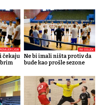
REMIJER LIGA
RK OSIJEK
i čekaju
Ne bi imali ništa protiv da
obrim
bude kao prošle sezone