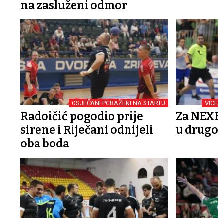
na zasluženi odmor
OSJEČANI PORAŽENI NA STARTU
VIC
Radoičić pogodio prije
Za NEXE
sirene i Riječani odnijeli
u drug
oba boda