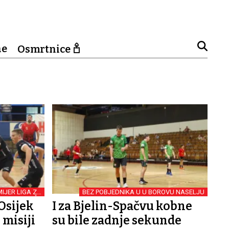
ne
Osmrtnice
IJER LIGA ZA
BEZ POBJEDNIKA U U BOROVU NASELJU
RUKOMETAŠE
Osijek
I za Bjelin-Spačvu kobne
 misiji
su bile zadnje sekunde