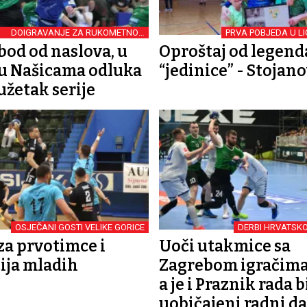
DOIGRAVANJE ZA RUKOMETNOG
PRVA POBJEDA U LI
PRVAKA HRVATSKE
bod od naslova, u
Oproštaj od legen
 u Našicama odluka
“jedinice” - Stojan
užetak serije
OSJEČANI GOSTI VELIKE GORICE
DERBI HRVATSK
a prvotimce i
Uoči utakmice sa
ija mladih
Zagrebom igračim
a je i Praznik rada b
uobičajeni radni d