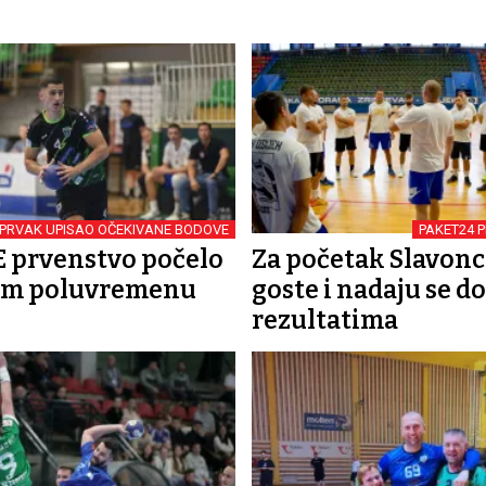
EPRVAK UPISAO OČEKIVANE BODOVE
PAKET24 P
 prvenstvo počelo
Za početak Slavonc
om poluvremenu
goste i nadaju se d
rezultatima