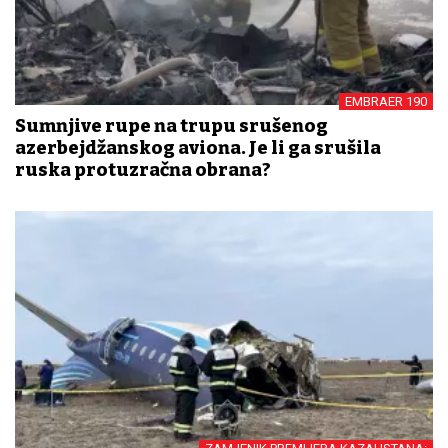
EMBRAER 190
Sumnjive rupe na trupu srušenog
azerbejdžanskog aviona. Je li ga srušila
ruska protuzračna obrana?