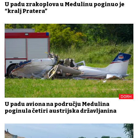
U padu zrakoplova u Medulinu poginuo je
“kralj Pratera”
DORH
U padu aviona na području Medulina
poginula četiri austrijska državljanina