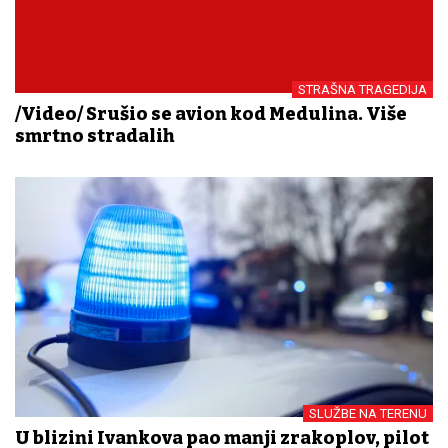
STRAŠNA TRAGEDIJA
/Video/ Srušio se avion kod Medulina. Više
smrtno stradalih
SLUŽBE NA TERENU
U blizini Ivankova pao manji zrakoplov, pilot