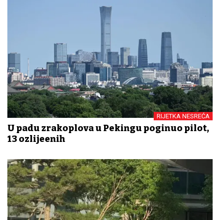
RIJETKA NESREĆA
U padu zrakoplova u Pekingu poginuo pilot,
13 ozlijeđenih