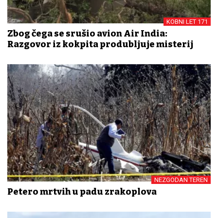
KOBNI LET 171
Zbog čega se srušio avion Air India:
Razgovor iz kokpita produbljuje misterij
NEZGODAN TEREN
Petero mrtvih u padu zrakoplova