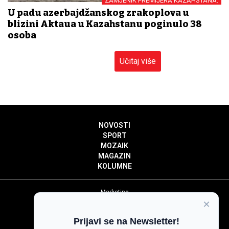
ZAMJENIK PREMIJERA KAZAHSTANA:
U padu azerbajdžanskog zrakoplova u
blizini Aktaua u Kazahstanu poginulo 38
osoba
Učitaj više
NOVOSTI
SPORT
MOZAIK
MAGAZIN
KOLUMNE
Marketing
×
Politika privatnosti
Politika kolačića
Prijavi se na Newsletter!
Impressum