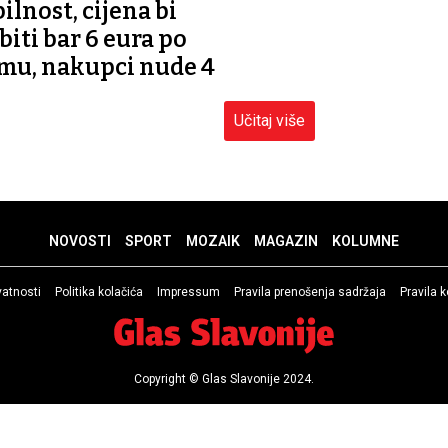
ilnost, cijena bi
biti bar 6 eura po
mu, nakupci nude 4
Učitaj više
NOVOSTI
SPORT
MOZAIK
MAGAZIN
KOLUMNE
ivatnosti
Politika kolačića
Impressum
Pravila prenošenja sadržaja
Pravila 
Copyright © Glas Slavonije 2024.