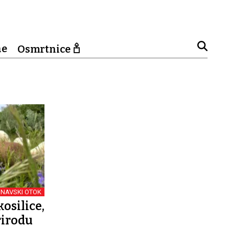
ne
Osmrtnice
UNAVSKI OTOK
osilice,
rirodu