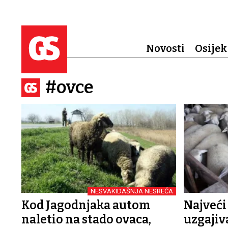
Novosti
Osijek
#ovce
NESVAKIDAŠNJA NESREĆA
Kod Jagodnjaka autom
Najveći
naletio na stado ovaca,
uzgajiv