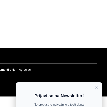
komentiranja
Agroglas
×
Prijavi se na Newsletter!
Ne propustite najvažnije vijesti dana.