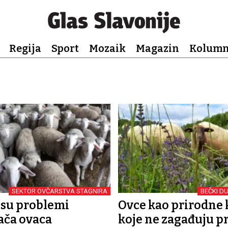
Regija
Sport
Mozaik
Magazin
Kolum
SEKTOR OVČARSTVA STAGNIRA
BEČKI D
 su problemi
Ovce kao prirodne k
ača ovaca
koje ne zagađuju p