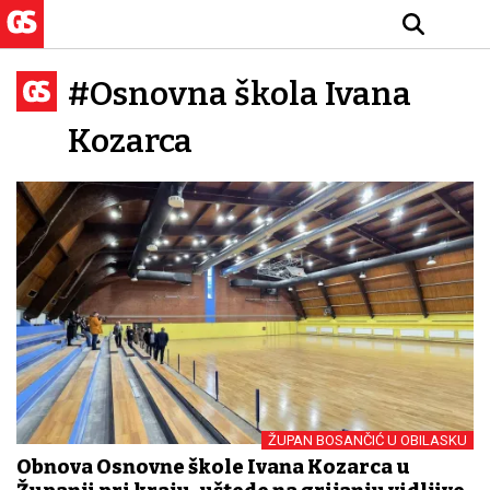
#Osnovna škola Ivana
Kozarca
ŽUPAN BOSANČIĆ U OBILASKU
Obnova Osnovne škole Ivana Kozarca u