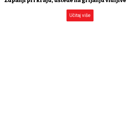
Županji pri kraju, uštede na grijanju vidljive
Učitaj više
NOVOSTI
SPORT
MOZAIK
×
MAGAZIN
KOLUMNE
Prijavi se na Newsletter!
Marketing
Ne propustite najvažnije vijesti dana.
Politika privatnosti
Politika kolačića
Impressum
Pretplati se
Pravila prenošenja sadržaja
Pravila komentiranja
Agroglas