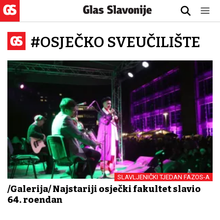
#OSJEČKO SVEUČILIŠTE
SLAVLJENIČKI TJEDAN FAZOS-A
/Galerija/ Najstariji osječki fakultet slavio
64. rođendan