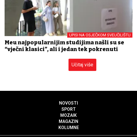
UPISI NA OSJEČKOM SVEUČILIŠTU
Među najpopularnijim studijima našli su se
“vječni klasici”, ali i jedan tek pokrenuti
Učitaj više
NOVOSTI
SPORT
MOZAIK
MAGAZIN
KOLUMNE