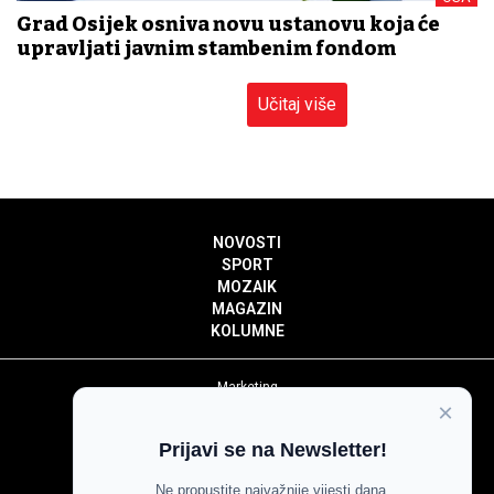
Grad Osijek osniva novu ustanovu koja će
upravljati javnim stambenim fondom
Učitaj više
NOVOSTI
SPORT
MOZAIK
MAGAZIN
KOLUMNE
Marketing
×
Politika privatnosti
Politika kolačića
Prijavi se na Newsletter!
Impressum
Pravila prenošenja sadržaja
Ne propustite najvažnije vijesti dana.