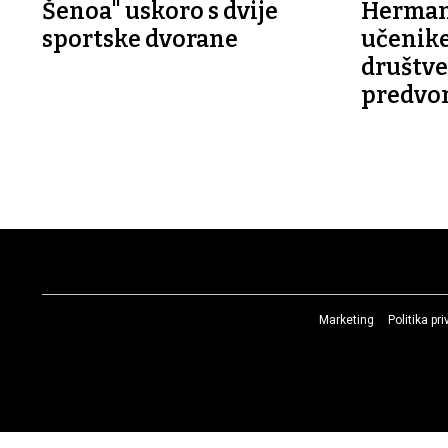
Šenoa" uskoro s dvije
Herman
sportske dvorane
učenike
društv
predvor
Marketing
Politika pr