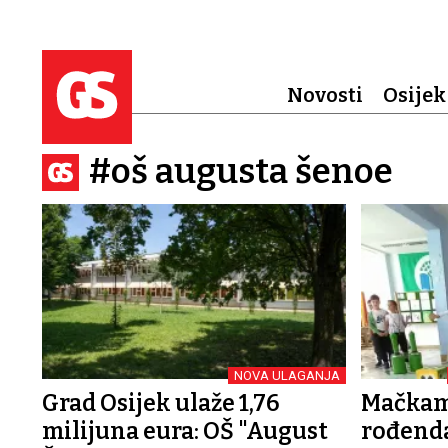
Novosti
Osijek
#oš augusta šenoe
NOVA ULAGANJA
Grad Osijek ulaže 1,76
Mačkam
milijuna eura: OŠ "August
rođend