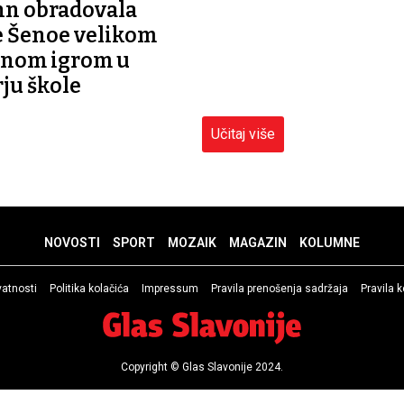
n obradovala
 Šenoe velikom
enom igrom u
ju škole
Učitaj više
NOVOSTI
SPORT
MOZAIK
MAGAZIN
KOLUMNE
ivatnosti
Politika kolačića
Impressum
Pravila prenošenja sadržaja
Pravila 
Copyright © Glas Slavonije 2024.