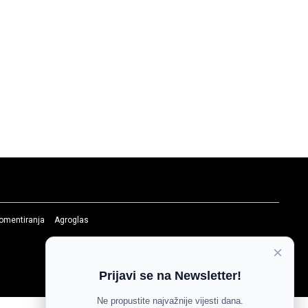
komentiranja
Agroglas
×
Prijavi se na Newsletter!
Ne propustite najvažnije vijesti dana.