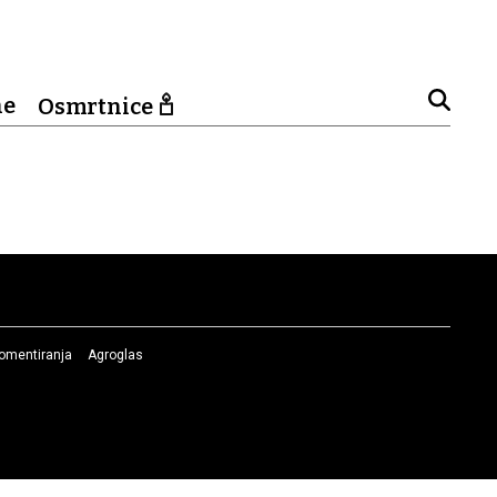
ne
Osmrtnice
komentiranja
Agroglas