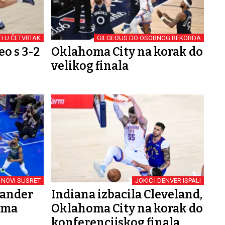
I U ČETVRTAK
GILGEOUS DO OSOBNOG REKORDA
o s 3-2
Oklahoma City na korak do
velikog finala
 NOVI SUSRET
JOKIĆ I DENVER ISPALI
xander
Indiana izbacila Cleveland,
ema
Oklahoma City na korak do
konferencijskog finala