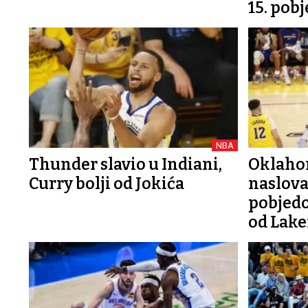
15. pob
NBA
Thunder slavio u Indiani,
Oklaho
Curry bolji od Jokića
naslova
pobjedo
od Lake