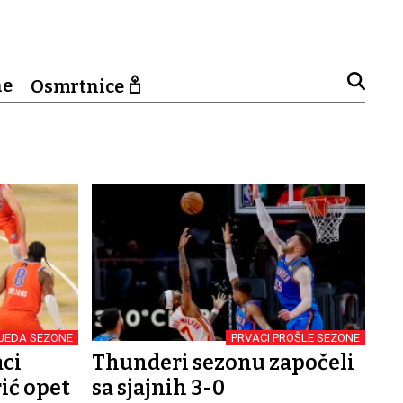
ne
Osmrtnice
JEDA SEZONE
PRVACI PROŠLE SEZONE
aci
Thunderi sezonu započeli
rić opet
sa sjajnih 3-0