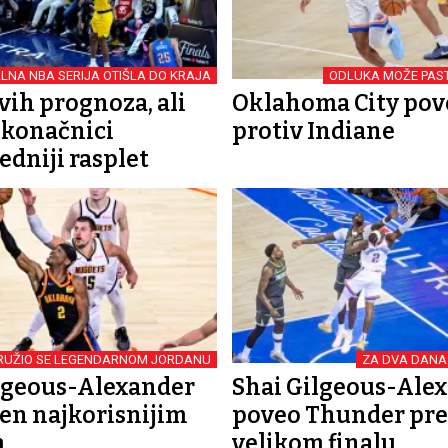
ALNA NBA SERIJA OTIŠLA DO KRAJA
ODLUKA MOŽE PAST
svih prognoza, ali
Oklahoma City pove
u konačnici
protiv Indiane
edniji rasplet
RUŽIO SE LEGENDARNOM JORDANU
ZA DVA DANA
lgeous-Alexander
Shai Gilgeous-Ale
en najkorisnijim
poveo Thunder pr
m
velikom finalu