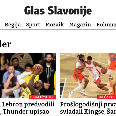
Regija
Sport
Mozaik
Magazin
Kolum
der
DINAMIČNI DUO
TREĆA POB
i Lebron predvodili
Prošlogodišnji prv
, Thunder upisao
svladali Kingse, Ša