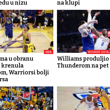
jedu u nizu
na klupi
NBA
BOOKER OSTAJ
ma u obranu
Williams produljio 
 krenula
Thunderom na pet
m, Warriorsi bolji
rsa