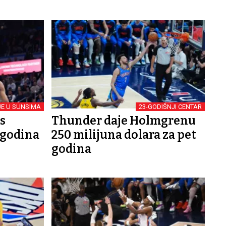
E U SUNSIMA
23-GODIŠNJI CENTAR
s
Thunder daje Holmgrenu
 godina
250 milijuna dolara za pet
godina