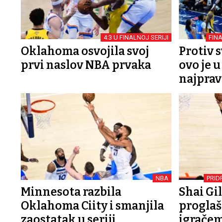
4:3 U FINALNOJ SERIJI
FIN
Oklahoma osvojila svoj
Protiv 
prvi naslov NBA prvaka
ovo je 
najprav
NBA
PRID
Minnesota razbila
Shai Gi
Oklahoma Ciity i smanjila
proglaš
zaostatak u seriji
igrače