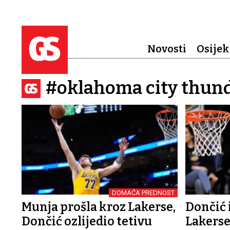
Novosti
Osijek
#oklahoma city thun
DOMAĆA PREDNOST
Munja prošla kroz Lakerse,
Dončić 
Dončić ozlijedio tetivu
Lakerse