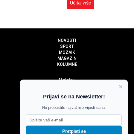
Učitaj više
NOVOSTI
SPORT
MOZAIK
MAGAZIN
KOLUMNE
Marketing
×
Politika privatnosti
Politika kolačića
Prijavi se na Newsletter!
Impressum
Pravila prenošenja sadržaja
Ne propustite najvažnije vijesti dana.
Pravila komentiranja
Agroglas
Pretplati se