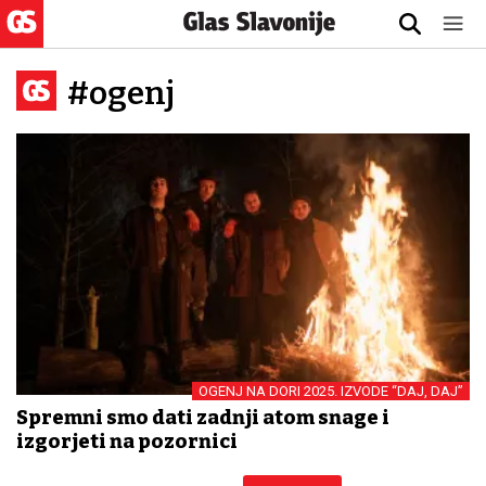
#ogenj
OGENJ NA DORI 2025. IZVODE “DAJ, DAJ”
Spremni smo dati zadnji atom snage i
izgorjeti na pozornici