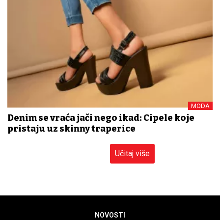
MODA
Denim se vraća jači nego ikad: Cipele koje
pristaju uz skinny traperice
Učitaj više
NOVOSTI