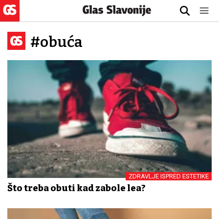
#obuća
ZDRAVLJE ISPRED ESTETIKE
Što treba obuti kad zabole leđa?