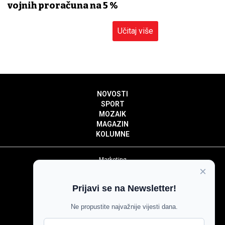
vojnih proračuna na 5 %
Učitaj više
NOVOSTI
SPORT
MOZAIK
MAGAZIN
KOLUMNE
Marketing
×
Politika privatnosti
Politika kolačića
Prijavi se na Newsletter!
Impressum
Pravila prenošenja sadržaja
Ne propustite najvažnije vijesti dana.
Pravila komentiranja
Agroglas