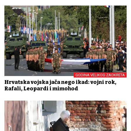
GODINA VELIKOG ZAOKRETA
Hrvatska vojska jača nego ikad: vojni rok,
Rafali, Leopardi i mimohod