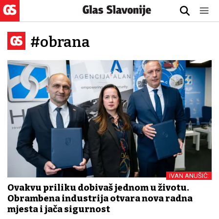
#obrana
IVAN ANUŠIĆ:
Ovakvu priliku dobivaš jednom u životu.
Obrambena industrija otvara nova radna
mjesta i jača sigurnost