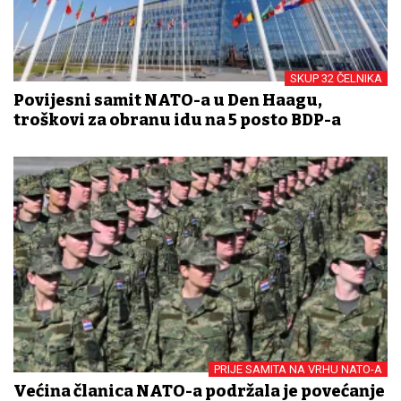
SKUP 32 ČELNIKA
Povijesni samit NATO-a u Den Haagu,
troškovi za obranu idu na 5 posto BDP-a
PRIJE SAMITA NA VRHU NATO-A
Većina članica NATO-a podržala je povećanje