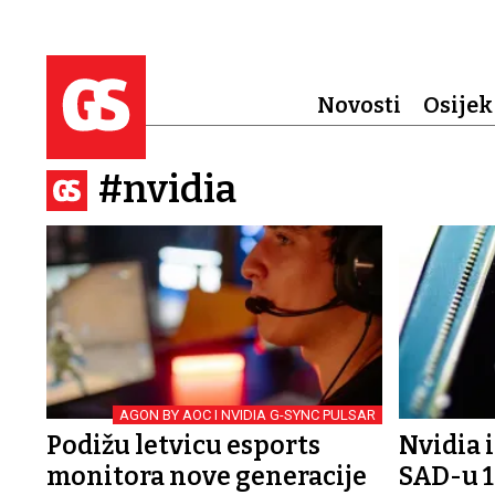
Novosti
Osijek
#nvidia
AGON BY AOC I NVIDIA G-SYNC PULSAR
Podižu letvicu esports
Nvidia 
monitora nove generacije
SAD-u 1