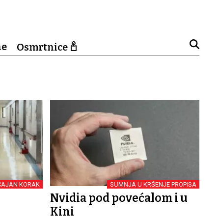
ne
Osmrtnice
ČAJAN KORAK
SUMNJA U KRŠENJE PROPISA
Nvidia pod povećalom i u
Kini