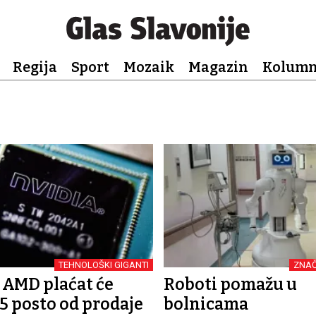
Regija
Sport
Mozaik
Magazin
Kolum
TEHNOLOŠKI GIGANTI
ZNA
i AMD plaćat će
Roboti pomažu u
5 posto od prodaje
bolnicama