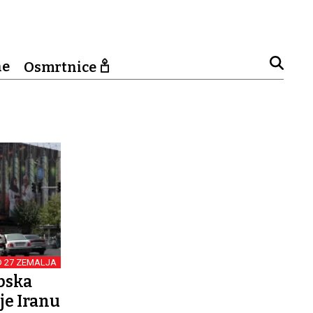
ne
Osmrtnice
D 27 ZEMALJA
pska
je Iranu