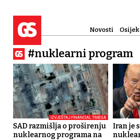
Novosti
Osijek
#nuklearni program
IZVJEŠTAJ FINANCIAL TIMESA
SAD razmišlja o proširenju
Iran je
nuklearnog programa na
nuklea