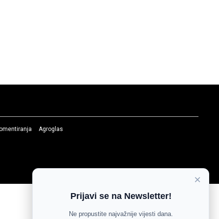
komentiranja
Agroglas
×
Prijavi se na Newsletter!
Ne propustite najvažnije vijesti dana.