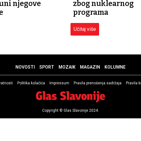
uni njegove
zbog nuklearnog
e
programa
Učitaj više
NOVOSTI
SPORT
MOZAIK
MAGAZIN
KOLUMNE
ivatnosti
Politika kolačića
Impressum
Pravila prenošenja sadržaja
Pravila 
Copyright © Glas Slavonije 2024.