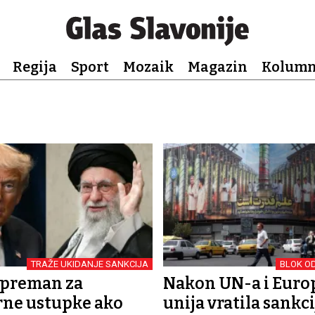
Regija
Sport
Mozaik
Magazin
Kolum
TRAŽE UKIDANJE SANKCIJA
BLOK O
 spreman za
Nakon UN-a i Euro
rne ustupke ako
unija vratila sankci