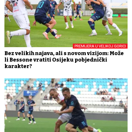
PREMIJERA U VELIKOJ GORICI
Bez velikih najava, ali s novom vizijom: Može
li Bessone vratiti Osijeku pobjednički
karakter?