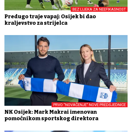
BEZ LIJEKA ZA NEEFIKASNOST
Predugo traje vapaj: Osijek bi dao
kraljevstvo za strijelca
PRVO "NOVAČENJE" NOVE PREDSJEDNICE
NK Osijek: Mark Makrai imenovan
pomoćnikom sportskog direktora