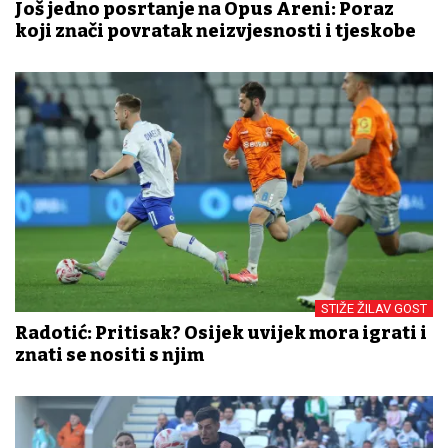
Još jedno posrtanje na Opus Areni: Poraz
koji znači povratak neizvjesnosti i tjeskobe
STIŽE ŽILAV GOST
Radotić: Pritisak? Osijek uvijek mora igrati i
znati se nositi s njim