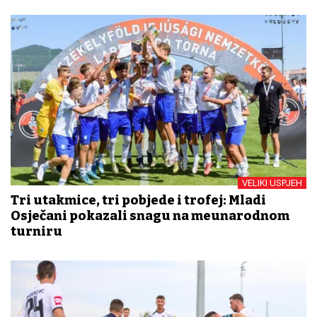
VELIKI USPJEH
Tri utakmice, tri pobjede i trofej: Mladi
Osječani pokazali snagu na međunarodnom
turniru