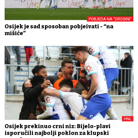
POBJEDA NA “DROSINI”
Osijek je sad sposoban pobjeđivati - “na
mišiće”
HNL
Osijek prekinuo crni niz: Bijelo-plavi
isporučili najbolji poklon za klupski