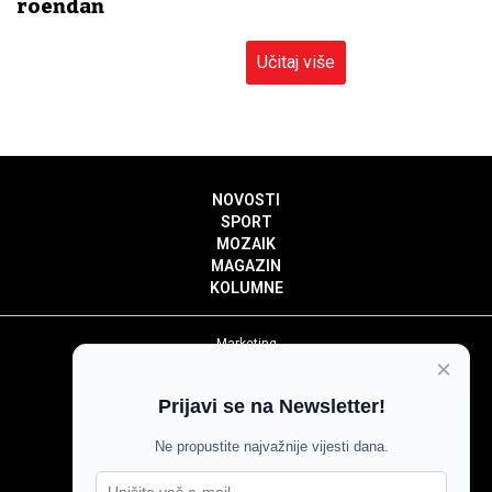
rođendan
Učitaj više
NOVOSTI
SPORT
MOZAIK
MAGAZIN
KOLUMNE
Marketing
×
Politika privatnosti
Politika kolačića
Prijavi se na Newsletter!
Impressum
Pravila prenošenja sadržaja
Ne propustite najvažnije vijesti dana.
Pravila komentiranja
Agroglas