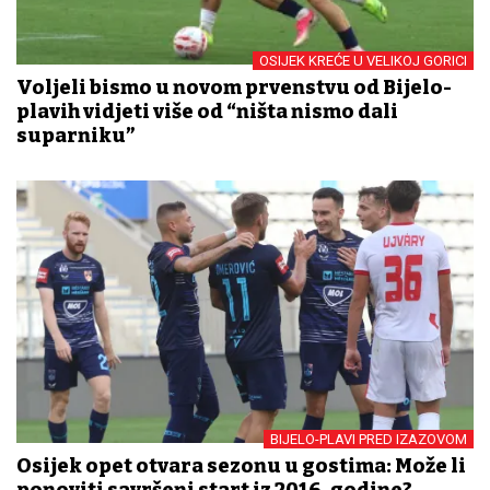
OSIJEK KREĆE U VELIKOJ GORICI
Voljeli bismo u novom prvenstvu od Bijelo-
plavih vidjeti više od “ništa nismo dali
suparniku”
BIJELO-PLAVI PRED IZAZOVOM
Osijek opet otvara sezonu u gostima: Može li