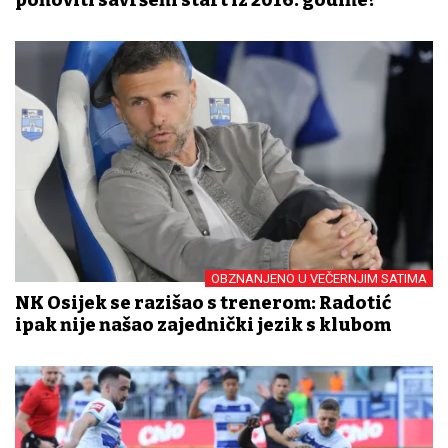
ponoviti savršeni start iz 2016. godine?
OBZNANJENO U VEČERNJIM SATIMA
NK Osijek se razišao s trenerom: Radotić
ipak nije našao zajednički jezik s klubom