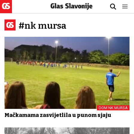
#nk mursa
DOM NK MURSA
Mačkamama zasvijetlila u punom sjaju