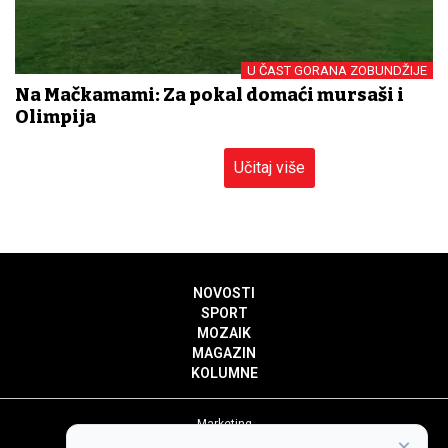
U ČAST GORANA ZOBUNDŽIJE
Na Mačkamami: Za pokal domaći mursaši i
Olimpija
Učitaj više
NOVOSTI
SPORT
MOZAIK
MAGAZIN
KOLUMNE
Marketing
×
Politika privatnosti