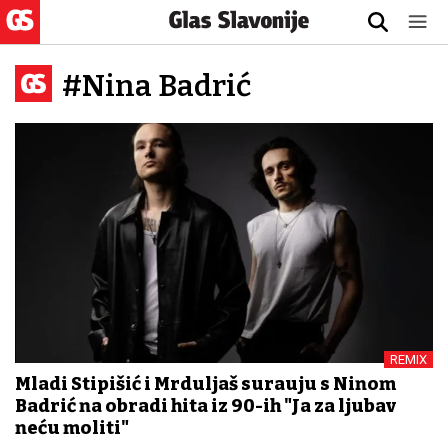
#Nina Badrić
REMIX
Mladi Stipišić i Mrduljaš surađuju s Ninom
Badrić na obradi hita iz 90-ih "Ja za ljubav
neću moliti"