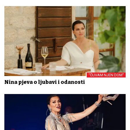
“ČUVAM NJEN DOM”
Nina pjeva o ljubavi i odanosti