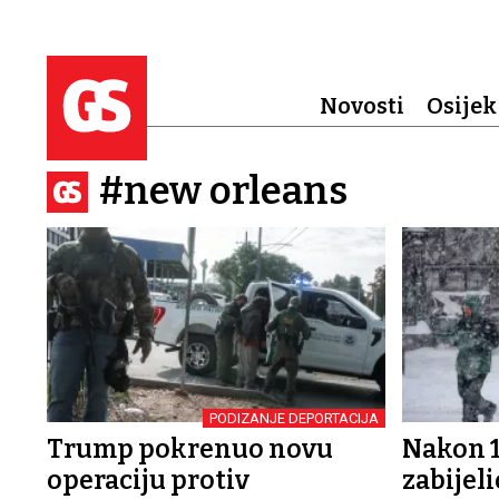
Novosti
Osijek
#new orleans
PODIZANJE DEPORTACIJA
Trump pokrenuo novu
Nakon 1
operaciju protiv
zabijel