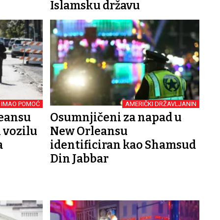
Islamsku državu
IMAO POMOĆ
AMERIČKI DRŽAVLJANIN
eansu
Osumnjičeni za napad u
 vozilu
New Orleansu
a
identificiran kao Shamsud
Din Jabbar