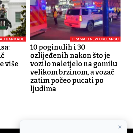
AO BARIKADE
DRAMA U NEW ORLEANSU
sa:
10 poginulih i 30
ač
ozlijeđenih nakon što je
e više
vozilo naletjelo na gomilu
velikom brzinom, a vozač
zatim počeo pucati po
ljudima
×