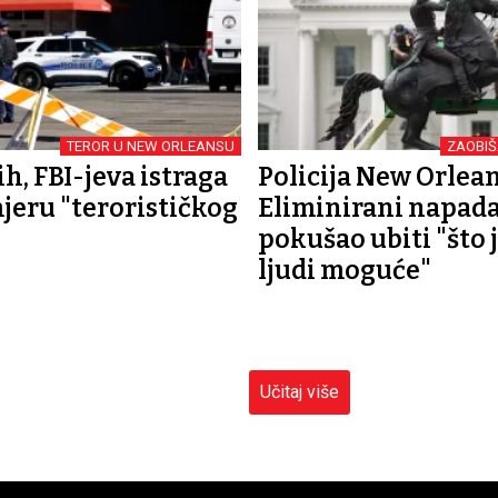
TEROR U NEW ORLEANSU
ZAOBIŠ
h, FBI-jeva istraga
Policija New Orlean
mjeru "terorističkog
Eliminirani napad
pokušao ubiti "što j
ljudi moguće"
Učitaj više