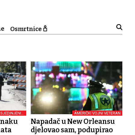
ne
Osmrtnice
 SJEDINJENIM
AMERIČKI VOJNI VETERAN
DRŽAVAMA
 znaku
Napadač u New Orleansu
ata
djelovao sam, podupirao