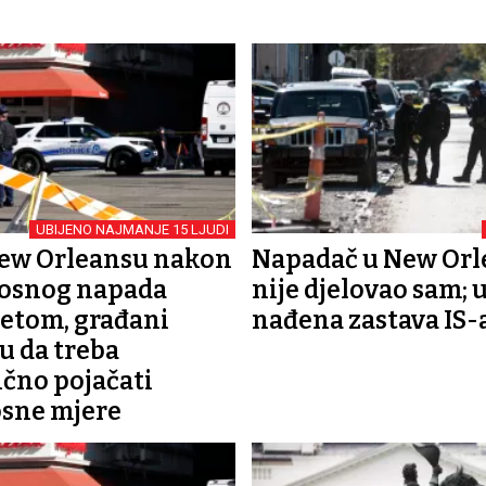
UBIJENO NAJMANJE 15 LJUDI
New Orleansu nakon
Napadač u New Orl
osnog napada
nije djelovao sam; u
etom, građani
nađena zastava IS-
u da treba
čno pojačati
sne mjere