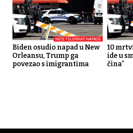
NEĆE TOLERIRATI NAPADE
Biden osudio napad u New
10 mrtvi
Orleansu, Trump ga
ide u s
povezao s imigrantima
čina"