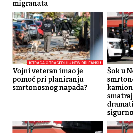
migranata
ISTRAGA O TRAGEDIJI U NEW ORLEANSU
Vojni veteran imao je
Šok u 
pomoć pri planiranju
smrton
smrtonosnog napada?
kamion
smatraj
dramati
sigurno