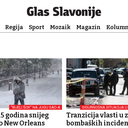
Regija
Sport
Mozaik
Magazin
Kolum
"BIJELI ŠOK" NA JUGU SAD-A
SIGURNOSNA SITUACIJA U
5 godina snijeg
Tranzicija vlasti u
io New Orleans
bombaških inciden