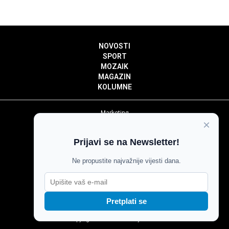
NOVOSTI
SPORT
MOZAIK
MAGAZIN
KOLUMNE
Marketing
×
Politika privatnosti
Politika kolačića
Prijavi se na Newsletter!
Impressum
Pravila prenošenja sadržaja
Ne propustite najvažnije vijesti dana.
Pravila komentiranja
Agroglas
Pretplati se
Copyright © Glas Slavonije 2024.