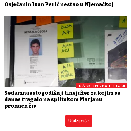
Osječanin Ivan Perić nestao u Njemačkoj
JOŠ NISU POZNATI DETALJI
Sedamnaestogodišnji tinejdžer za kojim se
danas tragalo na splitskom Marjanu
pronađen živ
Učitaj više