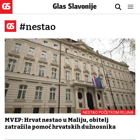
#nestao
NESTAO POČETKOM RUJNA
MVEP: Hrvat nestao u Maliju, obitelj
zatražila pomoć hrvatskih dužnosnika