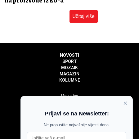
na proizvode iz EU-a
Učitaj više
NOVOSTI
SPORT
MOZAIK
MAGAZIN
KOLUMNE
Marketing
×
Politika privatnosti
Politika kolačića
Prijavi se na Newsletter!
Impressum
Pravila prenošenja sadržaja
Ne propustite najvažnije vijesti dana.
Pravila komentiranja
Agroglas