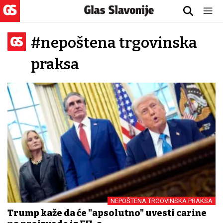
#nepoštena trgovinska
praksa
NEPOŠTENA TRGOVINSKA PRAKSA
Trump kaže da će "apsolutno" uvesti carine