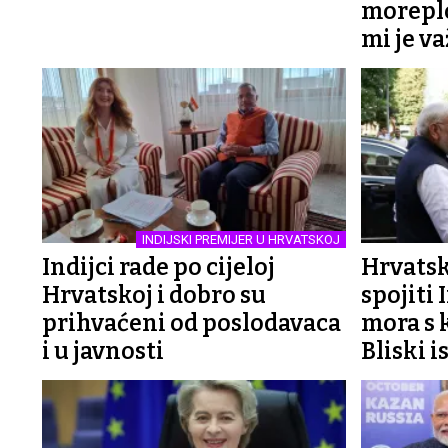
moreplo
mi je v
INDIJSKI PREMIJER U HRVATSKOJ
Indijci rade po cijeloj
Hrvats
Hrvatskoj i dobro su
spojiti 
prihvaćeni od poslodavaca
mora s 
i u javnosti
Bliski 