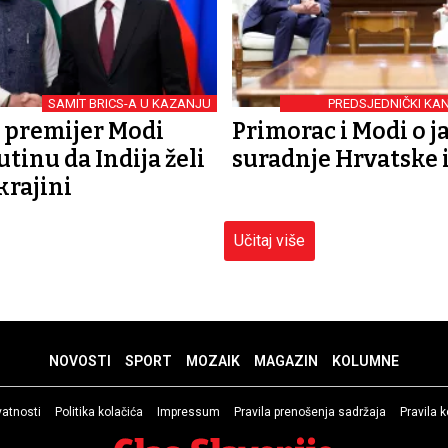
SAMIT BRICS-A U KAZANJU
PREDSJEDNIČKI KA
i premijer Modi
Primorac i Modi o j
tinu da Indija želi
suradnje Hrvatske i
krajini
Učitaj više
NOVOSTI
SPORT
MOZAIK
MAGAZIN
KOLUMNE
ivatnosti
Politika kolačića
Impressum
Pravila prenošenja sadržaja
Pravila 