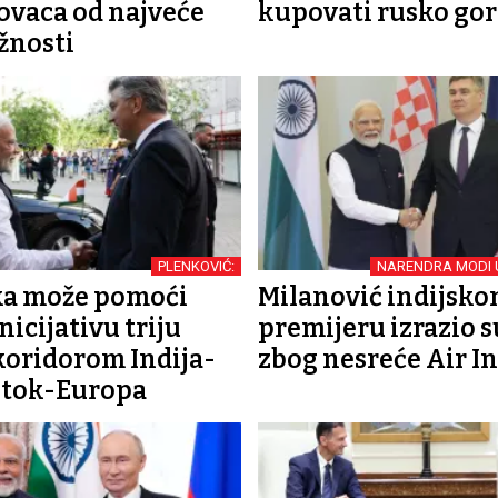
vaca od najveće
kupovati rusko gor
ažnosti
PLENKOVIĆ:
NARENDRA MODI 
ka može pomoći
Milanović indijsk
Inicijativu triju
premijeru izrazio 
koridorom Indija-
zbog nesreće Air In
istok-Europa