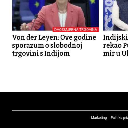
DVOSMJERNA TRGOVINA
Von der Leyen: Ove godine
Indijsk
sporazum o slobodnoj
rekao Pu
trgovini s Indijom
mir u U
Marketing
Politika pr