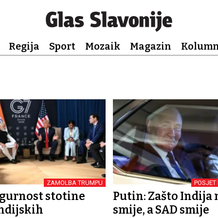
Regija
Sport
Mozaik
Magazin
Kolum
ZAMOLBA TRUMPU
POSJET
igurnost stotine
Putin: Zašto Indija 
indijskih
smije, a SAD smije