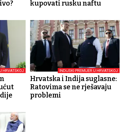
ivo?
kupovati rusku naftu
U HRVATSKOJ
INDIJSKI PREMIJER U HRVATSKOJ
om
Hrvatska i Indija suglasne:
sućut
Ratovima se ne rješavaju
dije
problemi