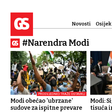
Novosti
Osijek
#Narendra Modi
PROSVJEDNICI TRAŽE OSTAVKU
Modi obećao 'ubrzane'
Modi: S
sudove za ispitne prevare
tisuća 