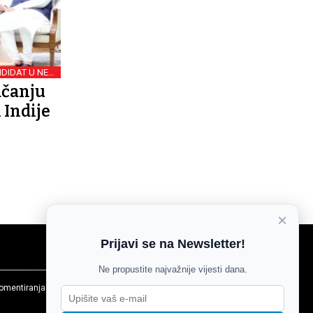
NDIDAT U NEW
DELHIJU
ačanju
 Indije
×
Prijavi se na Newsletter!
Ne propustite najvažnije vijesti dana.
komentiranja
Agroglas