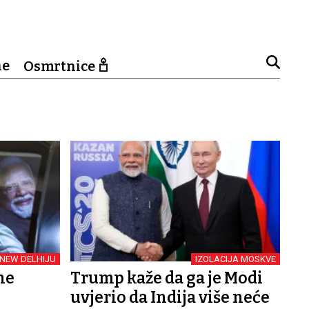
ne
Osmrtnice
 NEW DELHIJU
IZOLACIJA MOSKVE
ne
Trump kaže da ga je Modi
uvjerio da Indija više neće