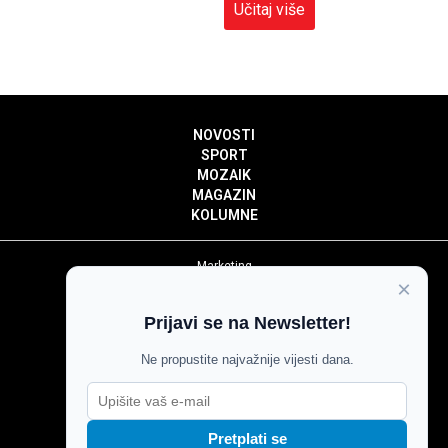
Učitaj više
NOVOSTI
SPORT
MOZAIK
MAGAZIN
KOLUMNE
Marketing
×
Politika privatnosti
Politika kolačića
Prijavi se na Newsletter!
Impressum
Pravila prenošenja sadržaja
Ne propustite najvažnije vijesti dana.
Pravila komentiranja
Agroglas
Pretplati se