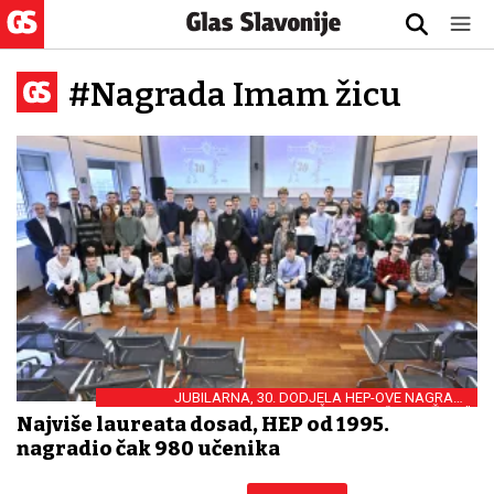
#Nagrada Imam žicu
JUBILARNA, 30. DODJELA HEP-OVE NAGRADE
UČENICIMA “IMAM ŽICU!”
Najviše laureata dosad, HEP od 1995.
nagradio čak 980 učenika