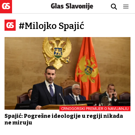
#Milojko Spajić
CRNOGORSKI PREMIJER O NAVIJANJU
Spajić: Pogrešne ideologije u regiji nikada
ne miruju