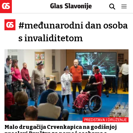
#međunarodni dan osoba
s invaliditetom
PREDSTAVA I DRUŽENJE
Malo drugačija Crvenkapica na godišnjoj