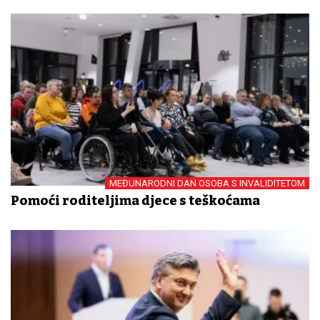
MEĐUNARODNI DAN OSOBA S INVALIDITETOM
Pomoći roditeljima djece s teškoćama