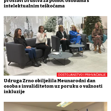
proslavi Društva za pomoć osobama s
intelektualnim teškoćama
DOSTOJANSTVO I PRIHVAĆANJE
Udruga Zrno obilježila Međunarodni dan
osoba s invaliditetom uz poruku o važnosti
inkluzije