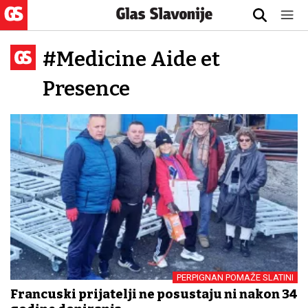
#Medicine Aide et
Presence
PERPIGNAN POMAŽE SLATINI
Francuski prijatelji ne posustaju ni nakon 34