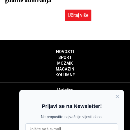
godine doniranja
Učitaj više
NOVOSTI
SPORT
MOZAIK
MAGAZIN
KOLUMNE
Marketing
×
Politika privatnosti
Politika kolačića
Prijavi se na Newsletter!
Impressum
Pravila prenošenja sadržaja
Ne propustite najvažnije vijesti dana.
Pravila komentiranja
Agroglas