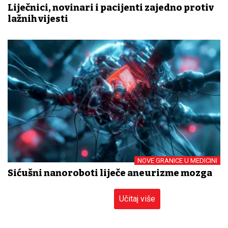
Liječnici, novinari i pacijenti zajedno protiv
lažnih vijesti
NOVE GRANICE U MEDICINI
Sićušni nanoroboti liječe aneurizme mozga
Učitaj više