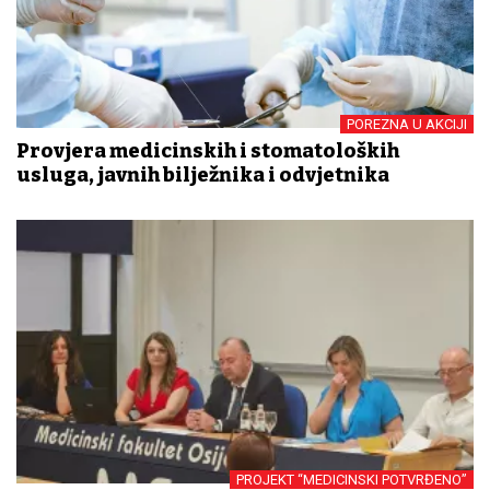
POREZNA U AKCIJI
Provjera medicinskih i stomatoloških
usluga, javnih bilježnika i odvjetnika
PROJEKT “MEDICINSKI POTVRĐENO”