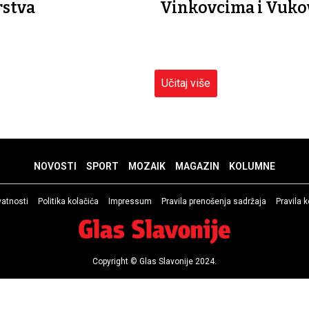
rstva
Vinkovcima i Vuko
Učitaj više
NOVOSTI
SPORT
MOZAIK
MAGAZIN
KOLUMNE
ivatnosti
Politika kolačića
Impressum
Pravila prenošenja sadržaja
Pravila 
Copyright © Glas Slavonije 2024.