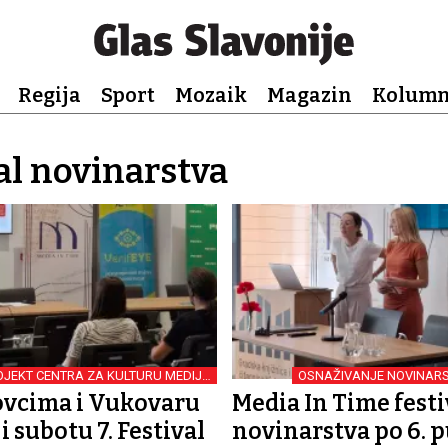
Regija
Sport
Mozaik
Magazin
Kolum
al novinarstva
OJEKT CENTRA ZA KULTURU MEDIJA
OSNAŽIVANJE NOVINARS
IZ VINKOVACA
ovcima i Vukovaru
Media In Time festi
i subotu 7. Festival
novinarstva po 6. p