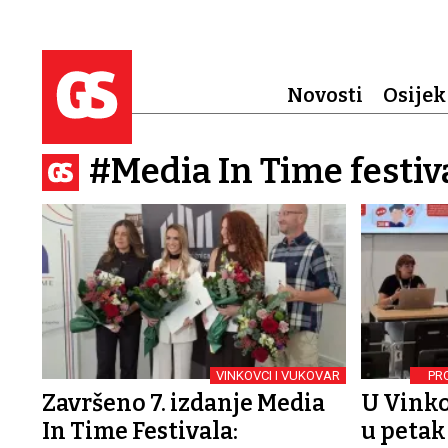
Novosti
Osijek
#Media In Time festiv
VINKOVCI I VUKOVAR
PR
Završeno 7. izdanje Media
U Vink
In Time Festivala:
u petak 