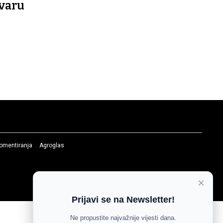
varu
komentiranja
Agroglas
×
Prijavi se na Newsletter!
Ne propustite najvažnije vijesti dana.