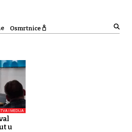
ne
Osmrtnice
TVA I MEDIJA
val
ut u