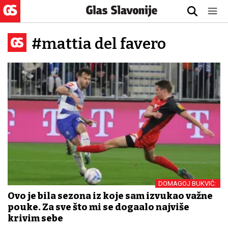
#mattia del favero
DOMAGOJ BUKVIĆ:
Ovo je bila sezona iz koje sam izvukao važne
pouke. Za sve što mi se događalo najviše
krivim sebe