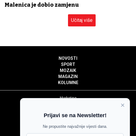
Malenica je dobio zamjenu
Učitaj više
NOVOSTI
SPORT
MOZAIK
MAGAZIN
KOLUMNE
Marketing
×
Politika privatnosti
Politika kolačića
Prijavi se na Newsletter!
Impressum
Pravila prenošenja sadržaja
Ne propustite najvažnije vijesti dana.
Pravila komentiranja
Agroglas