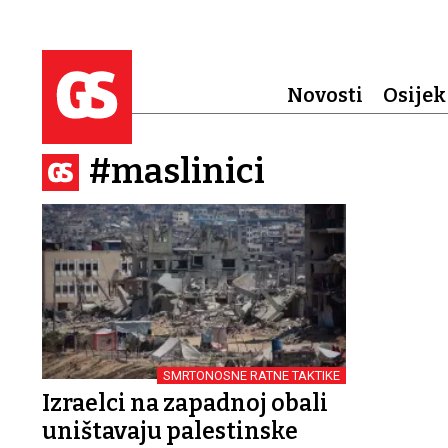
Novosti
Osijek
#maslinici
SMRTONOSNE RATNE TAKTIKE
Izraelci na zapadnoj obali
uništavaju palestinske