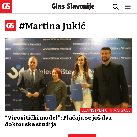
#Martina Jukić
JEDINSTVEN U HRVATSKOJ
“Virovitički model”: Plaćaju se još dva
doktorska studija