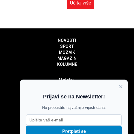
Učitaj više
NOVOSTI
SPORT
MOZAIK
MAGAZIN
KOLUMNE
Marketing
×
Politika privatnosti
Politika kolačića
Prijavi se na Newsletter!
Impressum
Pravila prenošenja sadržaja
Ne propustite najvažnije vijesti dana.
Pravila komentiranja
Agroglas
Pretplati se