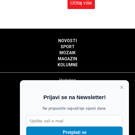
Učitaj više
NOVOSTI
SPORT
MOZAIK
MAGAZIN
KOLUMNE
Marketing
×
Politika privatnosti
Politika kolačića
Prijavi se na Newsletter!
Impressum
Pravila prenošenja sadržaja
Ne propustite najvažnije vijesti dana.
Pravila komentiranja
Agroglas
Pretplati se