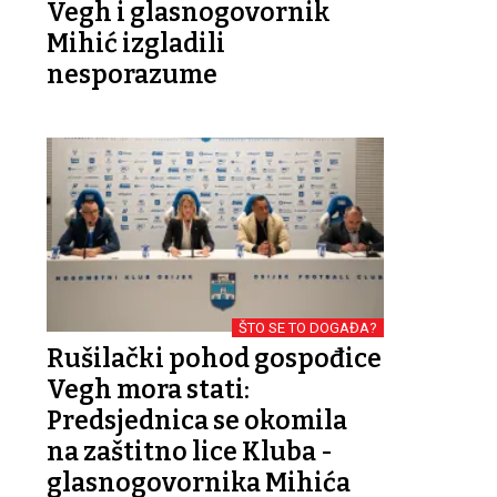
Vegh i glasnogovornik
Mihić izgladili
nesporazume
ŠTO SE TO DOGAĐA?
Rušilački pohod gospođice
Vegh mora stati:
Predsjednica se okomila
na zaštitno lice Kluba -
glasnogovornika Mihića