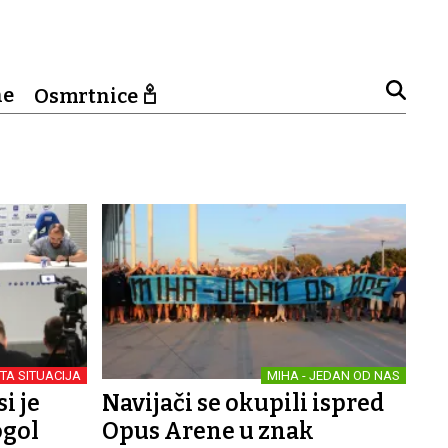
ne
Osmrtnice
TA SITUACIJA
MIHA - JEDAN OD NAS
i je
Navijači se okupili ispred
ogol
Opus Arene u znak