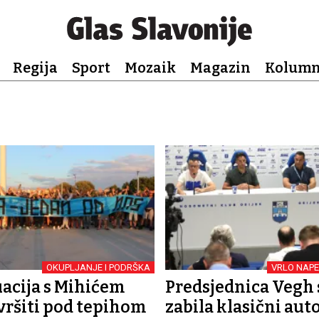
Regija
Sport
Mozaik
Magazin
Kolum
OKUPLJANJE I PODRŠKA
VRLO NAPE
uacija s Mihićem
Predsjednica Vegh s
vršiti pod tepihom
zabila klasični aut