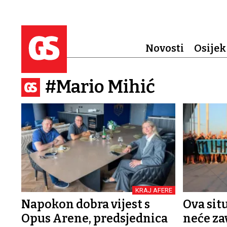
Novosti
Osijek
#Mario Mihić
KRAJ AFERE
Napokon dobra vijest s
Ova sit
Opus Arene, predsjednica
neće za