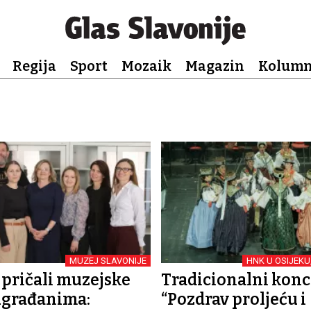
Regija
Sport
Mozaik
Magazin
Kolum
MUZEJ SLAVONIJE
HNK U OSIJEKU
 pričali muzejske
Tradicionalni konc
ugrađanima:
“Pozdrav proljeću i