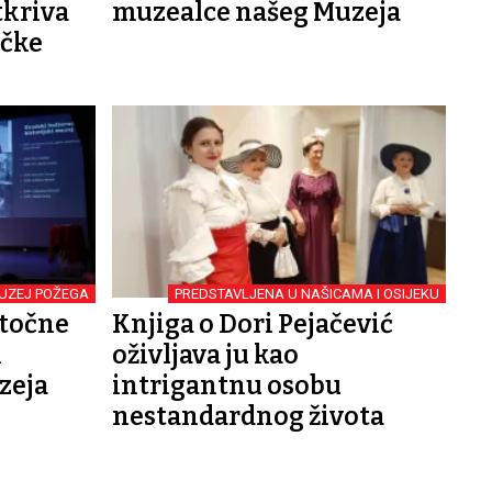
tkriva
muzealce našeg Muzeja
ečke
UZEJ POŽEGA
PREDSTAVLJENA U NAŠICAMA I OSIJEKU
stočne
Knjiga o Dori Pejačević
k
oživljava ju kao
zeja
intrigantnu osobu
nestandardnog života