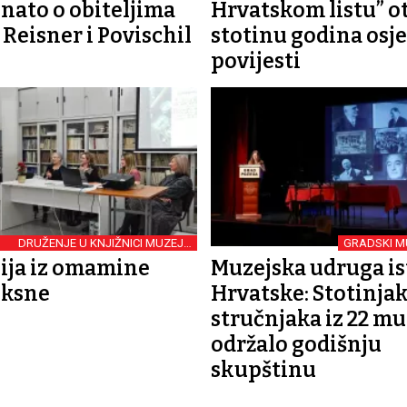
nato o obiteljima
Hrvatskom listu” o
 Reisner i Povischil
stotinu godina osj
povijesti
DRUŽENJE U KNJIŽNICI MUZEJA
GRADSKI M
SLAVONIJE
ija iz omamine
Muzejska udruga i
iksne
Hrvatske: Stotinja
stručnjaka iz 22 mu
održalo godišnju
skupštinu