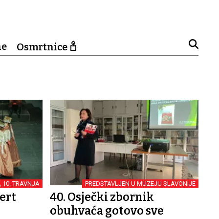
ne
Osmrtnice
, 10. TRAVNJA
PREDSTAVLJEN U MUZEJU SLAVONIJE
ert
40. Osječki zbornik
obuhvaća gotovo sve