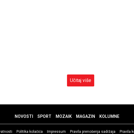
Učitaj više
NOVOSTI
SPORT
MOZAIK
MAGAZIN
KOLUMNE
ivatnosti
Politika kolačića
Impressum
Pravila prenošenja sadržaja
Pravila 