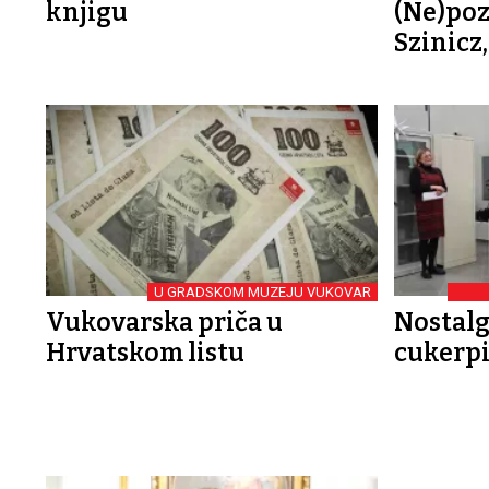
knjigu
(Ne)poz
Szinicz,
U GRADSKOM MUZEJU VUKOVAR
Vukovarska priča u
Nostalg
Hrvatskom listu
cukerp