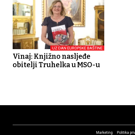
UZ DAN EUROPSKE BAŠTINE
Vinaj: Knjižno nasljeđe
obitelji Truhelka u MSO-u
Marketing
Politika pr