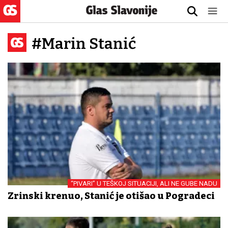
#Marin Stanić
“PIVARI” U TEŠKOJ SITUACIJI, ALI NE GUBE NADU
Zrinski krenuo, Stanić je otišao u Pogradeci