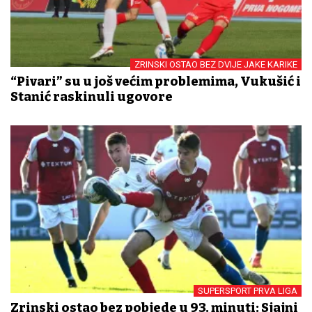
ZRINSKI OSTAO BEZ DVIJE JAKE KARIKE
“Pivari” su u još većim problemima, Vukušić i
Stanić raskinuli ugovore
SUPERSPORT PRVA LIGA
Zrinski ostao bez pobjede u 93. minuti: Sjajni