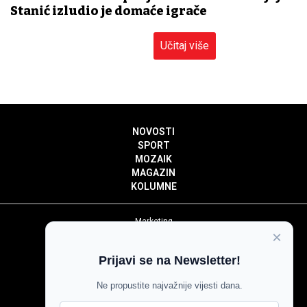
Stanić izludio je domaće igrače
Učitaj više
NOVOSTI
SPORT
MOZAIK
MAGAZIN
KOLUMNE
Marketing
×
Politika privatnosti
Politika kolačića
Prijavi se na Newsletter!
Impressum
Pravila prenošenja sadržaja
Ne propustite najvažnije vijesti dana.
Pravila komentiranja
Agroglas