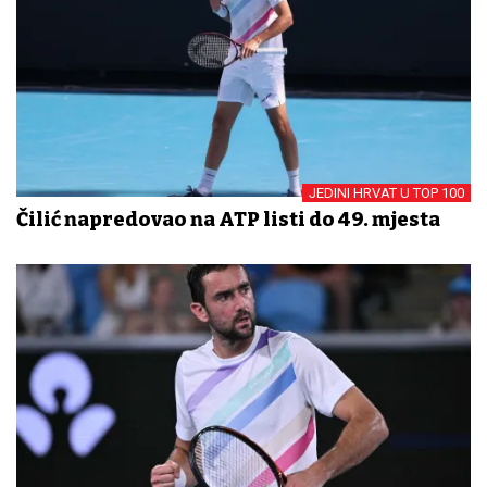
JEDINI HRVAT U TOP 100
Čilić napredovao na ATP listi do 49. mjesta