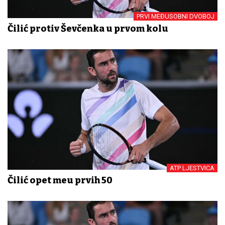
PRVI MEĐUSOBNI DVOBOJ
Čilić protiv Ševčenka u prvom kolu
ATP LJESTVICA
Čilić opet među prvih 50