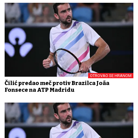
OTROVAO SE HRANOM
Čilić predao meč protiv Brazilca Joãa
Fonsece na ATP Madridu