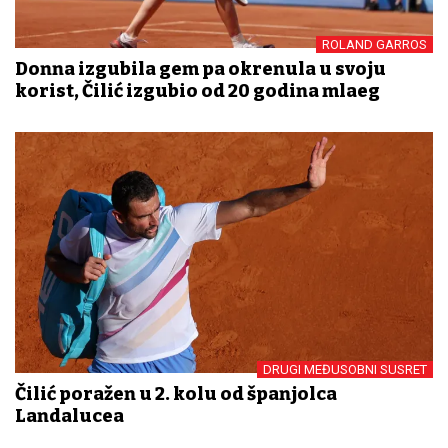
ROLAND GARROS
Donna izgubila gem pa okrenula u svoju
korist, Čilić izgubio od 20 godina mlađeg
DRUGI MEĐUSOBNI SUSRET
Čilić poražen u 2. kolu od španjolca
Landalucea