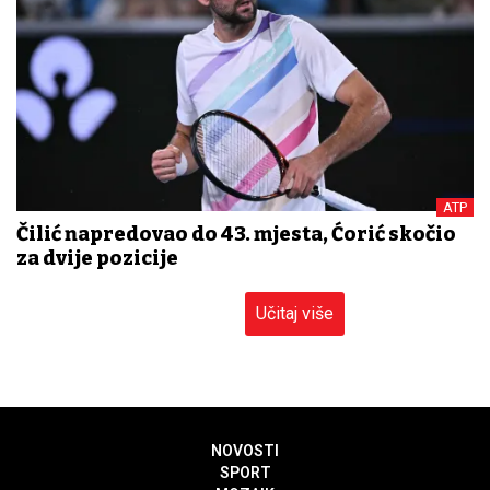
ATP
Čilić napredovao do 43. mjesta, Ćorić skočio
za dvije pozicije
Učitaj više
NOVOSTI
SPORT