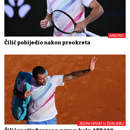
MADRID
Čilić pobijedio nakon preokreta
JEDINI HRVAT U ŽDRIJEBU