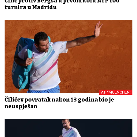
Čilić protiv Bergsa u prvom kolu ATP 100
turnira u Madridu
ATP MUENCHEN:
Čilićev povratak nakon 13 godina bio je
neuspješan