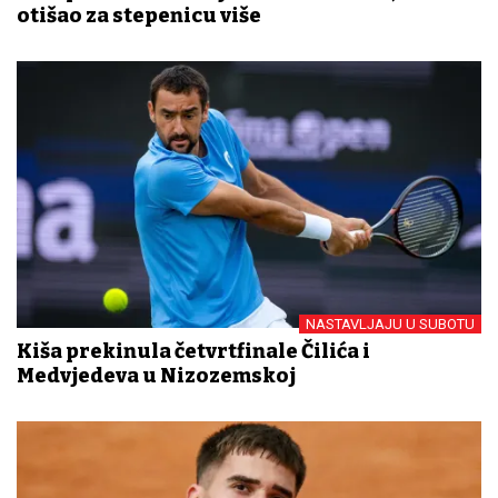
otišao za stepenicu više
NASTAVLJAJU U SUBOTU
Kiša prekinula četvrtfinale Čilića i
Medvjedeva u Nizozemskoj