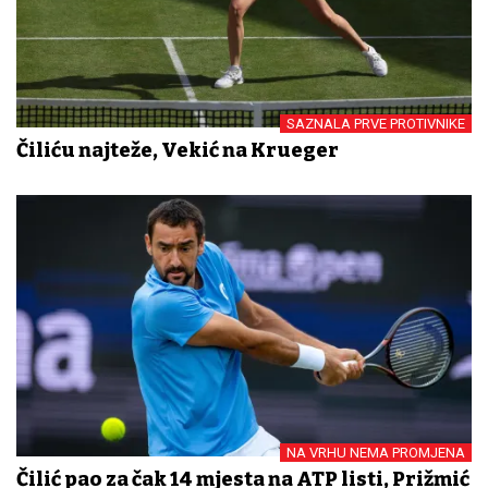
SAZNALA PRVE PROTIVNIKE
Čiliću najteže, Vekić na Krueger
NA VRHU NEMA PROMJENA
Čilić pao za čak 14 mjesta na ATP listi, Prižmić