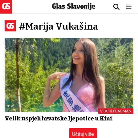
#Marija Vukašina
VISOKI PLASMAN
Velik uspjeh hrvatske ljepotice u Kini
Učitaj više