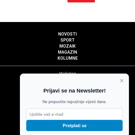
NOVOSTI
SPORT
MOZAIK
MAGAZIN
KOLUMNE
Marketing
×
Politika privatnosti
Politika kolačića
Prijavi se na Newsletter!
Impressum
Pravila prenošenja sadržaja
Ne propustite najvažnije vijesti dana.
Pravila komentiranja
Agroglas
Pretplati se