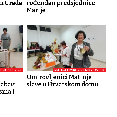
m Grada
rođendan predsjednice
Marije
 U JOSIPOVCU
MATICA UMIROVLJENIKA OSIJEK
Umirovljenici Matinje
zabavi
slave u Hrvatskom domu
esma i