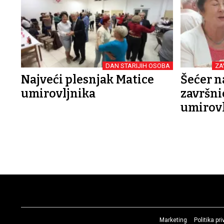
DAN STARIJIH OSOBA
ZA
Najveći plesnjak Matice
Šećer na
umirovljnika
završni
umirovl
Marketing
Politika pr