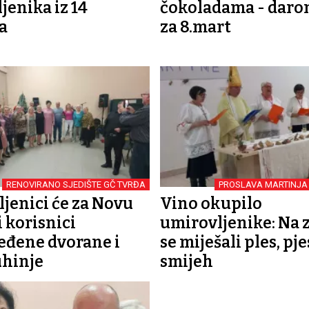
jenika iz 14
čokoladama - daro
a
za 8.mart
RENOVIRANO SJEDIŠTE GČ TVRĐA
PROSLAVA MARTINJA
jenici će za Novu
Vino okupilo
i korisnici
umirovljenike: Na 
đene dvorane i
se miješali ples, pj
uhinje
smijeh