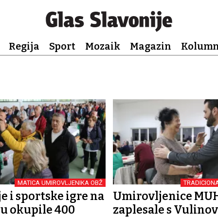
Regija
Sport
Mozaik
Magazin
Kolum
MATICA UMIROVLJENIKA OBŽ
TRADICION
e i sportske igre na
Umirovljenice MU
u okupile 400
zaplesale s Vulino