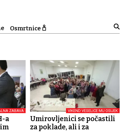
ne
Osmrtnice
ALNA ZABAVA
VIKEND VESELICE MU OSIJEK
H-a
Umirovljenici se počastili
vim
za poklade, ali i za