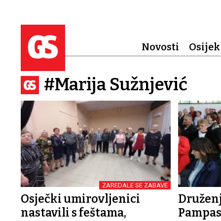
Novosti
Osijek
#Marija Sužnjević
ZAREDALE SE ZABAVE
Osječki umirovljenici
Druženj
nastavili s feštama,
Pampas