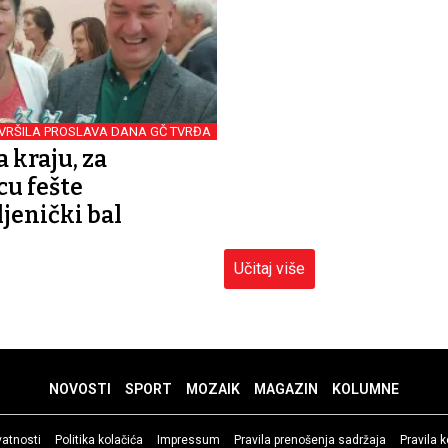
VRŠILA PROSLAVA DANA GČ TVRĐA
 kraju, za
cu fešte
jenički bal
Učitaj više
NOVOSTI
SPORT
MOZAIK
MAGAZIN
KOLUMNE
ivatnosti
Politika kolačića
Impressum
Pravila prenošenja sadržaja
Pravila 