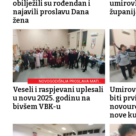
obilježili su rođendan i
umirovl
najavili proslavu Dana
županij
žena
NOVOGODIŠNJA PROSLAVA MATICE
UMIROVLJENIKA
Veseli i raspjevani uplesali
Umirovl
u novu 2025. godinu na
biti prv
bivšem VBK-u
novoure
nove k