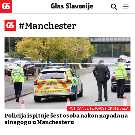
#Manchester
POTICANJE TERORISTIČKIH DJELA
Policija ispituje šest osoba nakon napada na
sinagogu u Manchesteru