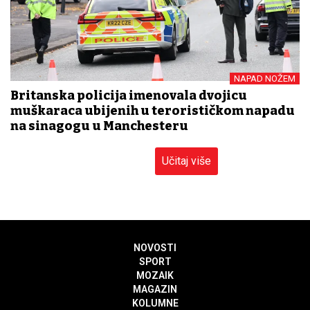
NAPAD NOŽEM
Britanska policija imenovala dvojicu
muškaraca ubijenih u terorističkom napadu
na sinagogu u Manchesteru
Učitaj više
NOVOSTI
SPORT
MOZAIK
MAGAZIN
KOLUMNE